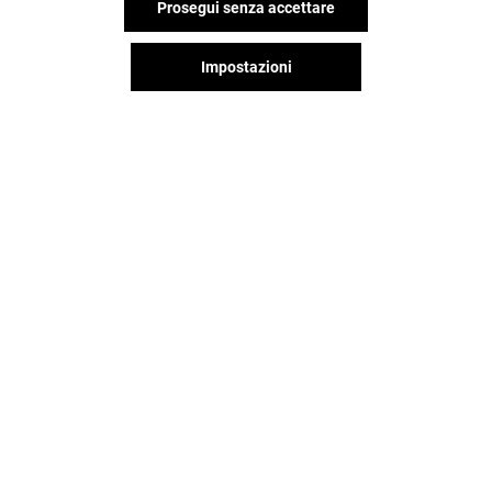
Prosegui senza accettare
Impostazioni
Il divertimento non si ferma
quando vai via da Shopville Le
Gru, continua sui social!