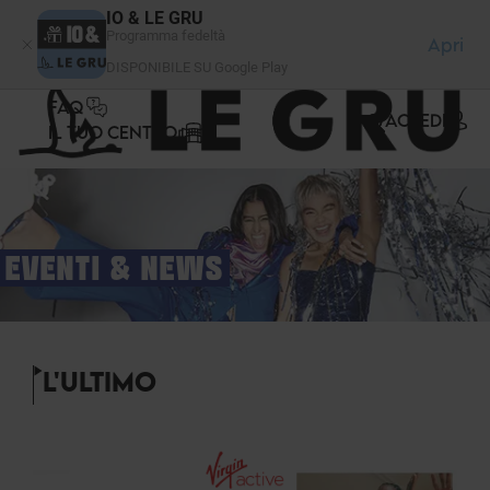
Pannello di gestione dei cookies
IO & LE GRU
Programma fedeltà
Apri
DISPONIBILE SU Google Play
FAQ
ACCEDI
IL TUO CENTRO
EVENTI & NEWS
L'ULTIMO