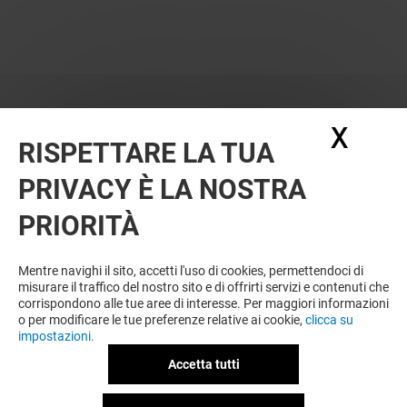
X
Nasc
RISPETTARE LA TUA
PRIVACY È LA NOSTRA
PRIORITÀ
Mentre navighi il sito, accetti l'uso di cookies, permettendoci di
misurare il traffico del nostro sito e di offrirti servizi e contenuti che
corrispondono alle tue aree di interesse. Per maggiori informazioni
o per modificare le tue preferenze relative ai cookie,
clicca su
impostazioni.
Accetta tutti