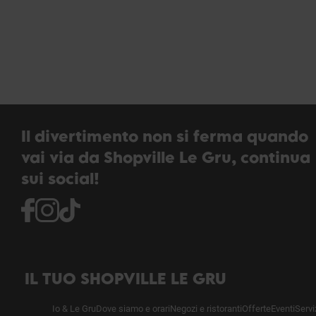
Il divertimento non si ferma quando
vai via da Shopville Le Gru, continua
sui social!
IL TUO SHOPVILLE LE GRU
Io & Le Gru
Dove siamo e orari
Negozi e ristoranti
Offerte
Eventi
Servi