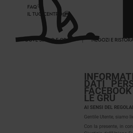
Pannello di gestione dei cookies
FAQ
IL TUO CENTRO
DOVE SIAMO E ORARI
NEGOZI E RISTOR
INFORMAT
DATI PER
FACEBOOK
LE GRU
AI SENSI DEL REGOLA
Gentile Utente, siamo l
Con la presente, in co