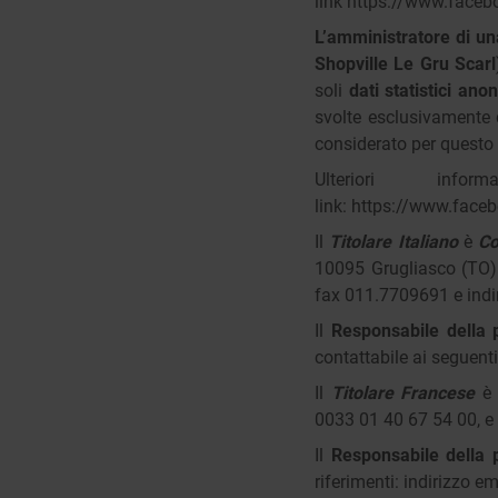
link
https://www.faceb
L’amministratore di u
Shopville Le Gru Scarl
soli
dati statistici an
svolte esclusivamente 
considerato per questo 
Ulteriori in
link:
https://www.face
Il
Titolare Italiano
è
Co
10095 Grugliasco (TO) 
fax 011.7709691 e indir
Il
Responsabile della p
contattabile ai seguent
Il
Titolare Francese
0033 01 40 67 54 00, e 
Il
Responsabile della 
riferimenti: indirizzo e