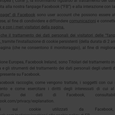
uropea (“Corte”), la informiamo riguardo al trattamento dei dati
ita alla nostra fanpage Facebook (“FB”) e alla interazione con la
npage” di Facebook
sono user account che possono essere at
se, al fine di condividere e diffondere
comunicazioni
e connette
k e con i meri visitatori della pagina.
che il trattamento dei dati personali dei visitatori delle “fa
k,
tramite l’installazione di cookie persistenti (della durata di 2 a
pagina (che ne consentono il monitoraggio), al fine di migliora
nione Europea, Facebook Ireland, sono Titolari del trattamento i
ità e gli strumenti del trattamento dei dati personali degli utent
e presente su Facebook.
cebook raccoglie, come vengono trattate, i soggetti con cui 
mento e come esercitare i diritti degli interessati di cui 
a sull’uso dei dati di Facebook, consulta
ook.com/privacy/explanation
.
i sui cookie utilizzati da Facebook,