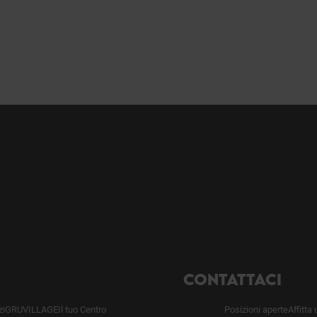
CONTATTACI
zi
GRUVILLAGE
Il tuo Centro
Posizioni aperte
Affitta