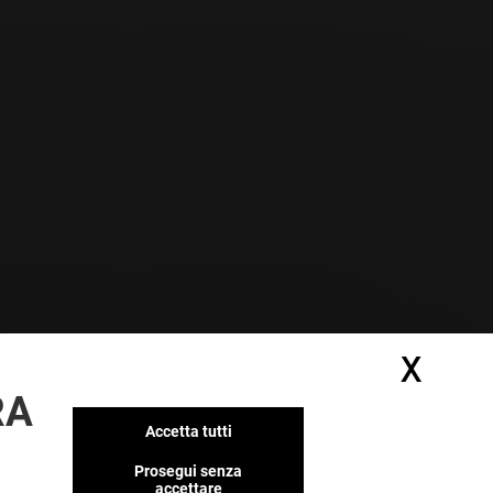
X
Nasc
RA
Accetta tutti
Prosegui senza
accettare