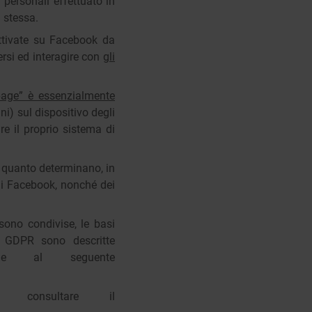
 personali effettuato in
 stessa.
tivate su Facebook da
rsi ed interagire con
gli
npage” è essenzialmente
nni) sul dispositivo degli
re il proprio sistema di
n quanto determinano, in
i di Facebook, nonché dei
sono condivise, le basi
al GDPR sono descritte
bile al seguente
 consultare il