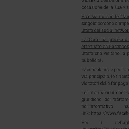
Giustizia dell’Unione E
occasione della sua vis
Precisiamo che le “fa
singole persone o impre
utenti del social networ
La Corte ha precisato 
effettuato da Faceboo
utenti che visitano la 
pubblicità.
Facebook Inc, e per l’U
via principale, le final
visitatori delle fanpag
Le informazioni che Fa
giuridiche del tratta
nell’informativ
link:
https://www.faceb
Per i dettagl