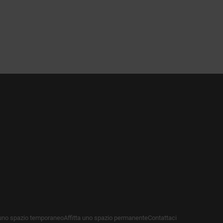
 uno spazio temporaneo
Affitta uno spazio permanente
Contattaci