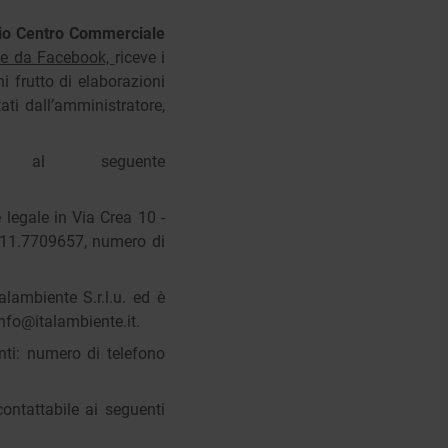
io Centro Commerciale
one da Facebook,
riceve i
ni frutto di elaborazioni
ti dall’amministratore,
i al seguente
 legale in Via Crea 10 -
 011.7709657, numero di
alambiente S.r.l.u. ed è
info@italambiente.it.
nti: numero di telefono
ontattabile ai seguenti