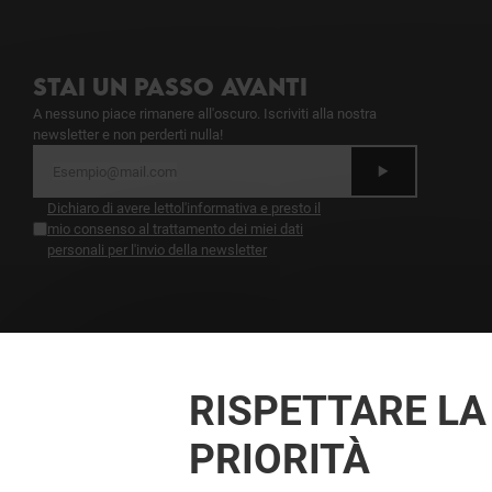
STAI UN PASSO AVANTI
A nessuno piace rimanere all'oscuro. Iscriviti alla nostra
newsletter e non perderti nulla!
Dichiaro di avere letto
l'informativa
e presto il
mio consenso al trattamento dei miei dati
personali per l'invio della newsletter
A ESSERE FEDELE VINCI SEMPRE
Diventa membro di IO & LE GRU per approfittare
tutto l'anno di vantaggi, offerte e servizi esclusivi a
RISPETTARE LA
LE GRU e presso i nostri partner.
PRIORITÀ