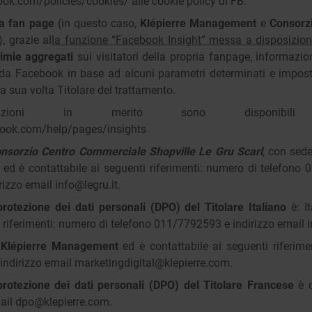
ook.com/policies/cookies/
alle cookie policy di FB.
na fan page
(in questo caso,
Klépierre Management
e
Consorz
), grazie al
la funzione “Facebook Insight” messa a disposizi
onimie aggregati
sui visitatori della propria fanpage, informazio
da Facebook in base ad alcuni parametri determinati e imposta
a sua volta Titolare del trattamento.
formazioni in merito sono disponibil
book.com/help/pages/insights
nsorzio Centro Commerciale Shopville Le Gru Scarl
, con sede
ed è contattabile ai seguenti riferimenti: numero di telefono
izzo email info@legru.it.
rotezione dei dati personali (DPO) del Titolare Italiano
è: It
i riferimenti: numero di telefono 011/7792593 e indirizzo email 
è
Klépierre Management
ed è contattabile ai seguenti riferime
indirizzo email marketingdigital@klepierre.com.
protezione dei dati personali (DPO) del Titolare Francese
è c
mail
dpo@klepierre.com
.