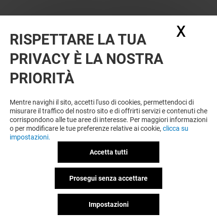
X
Nasc
RISPETTARE LA TUA
VUOI DI PIÙ? POTREBBE PIACERTI
PRIVACY È LA NOSTRA
ANCHE
PRIORITÀ
Mentre navighi il sito, accetti l'uso di cookies, permettendoci di
misurare il traffico del nostro sito e di offrirti servizi e contenuti che
corrispondono alle tue aree di interesse. Per maggiori informazioni
o per modificare le tue preferenze relative ai cookie,
clicca su
impostazioni.
Accetta tutti
NEGOZI DI OTTICA
FORATURA LO
Prosegui senza accettare
Impostazioni