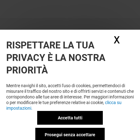
X
Nasc
RISPETTARE LA TUA
PRIVACY È LA NOSTRA
PRIORITÀ
Mentre navighi il sito, accetti l'uso di cookies, permettendoci di
misurare il traffico del nostro sito e di offrirti servizi e contenuti che
corrispondono alle tue aree di interesse. Per maggiori informazioni
o per modificare le tue preferenze relative ai cookie,
clicca su
impostazioni.
Accetta tutti
Prosegui senza accettare