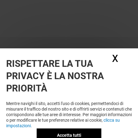
X
Nasc
RISPETTARE LA TUA
PRIVACY È LA NOSTRA
PRIORITÀ
Mentre navighi il sito, accetti l'uso di cookies, permettendoci di
misurare il traffico del nostro sito e di offrirti servizi e contenuti che
corrispondono alle tue aree di interesse. Per maggiori informazioni
o per modificare le tue preferenze relative ai cookie,
clicca su
impostazioni.
Accetta tutti