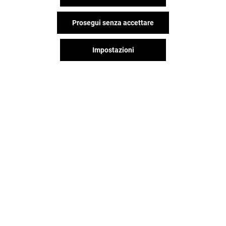
Prosegui senza accettare
Impostazioni
Il divertimento non si ferma
quando vai via da Shopville Le
Gru, continua sui social!