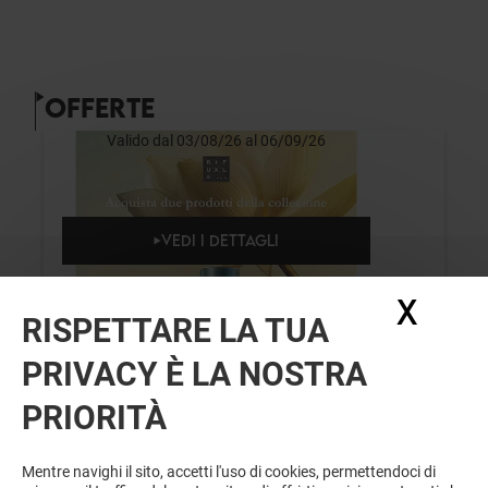
OFFERTE
Valido dal 03/08/26 al 06/09/26
VEDI I DETTAGLI
X
Nasc
RISPETTARE LA TUA
PRIVACY È LA NOSTRA
PRIORITÀ
RITUALS
Mentre navighi il sito, accetti l'uso di cookies, permettendoci di