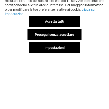
misurare il traffico del nostro sito e di offrirti servizi e contenuti che
RITUALS---OFFERTA-
corrispondono alle tue aree di interesse. Per maggiori informazioni
DEODORANTI
o per modificare le tue preferenze relative ai cookie,
clicca su
impostazioni.
Valido dal 03/08/26 al 06/09/26
Accetta tutti
Prosegui senza accettare
VEDI I DETTAGLI
Impostazioni
Valido dal 03/08/26 al 09/08/26
VEDI I DETTAGLI
Il divertimento non si ferma