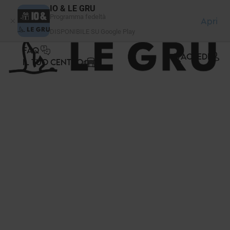
Pannello di gestione dei cookies
IO & LE GRU
Programma fedeltà
Apri
DISPONIBILE SU Google Play
FAQ
ACCEDI
IL TUO CENTRO