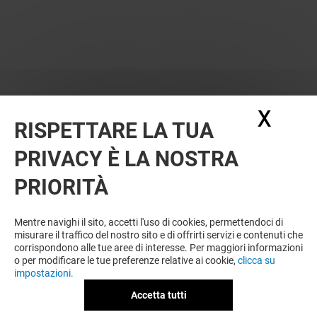
X
Nasc
RISPETTARE LA TUA
PRIVACY È LA NOSTRA
PRIORITÀ
Mentre navighi il sito, accetti l'uso di cookies, permettendoci di
misurare il traffico del nostro sito e di offrirti servizi e contenuti che
corrispondono alle tue aree di interesse. Per maggiori informazioni
o per modificare le tue preferenze relative ai cookie,
clicca su
impostazioni.
Accetta tutti