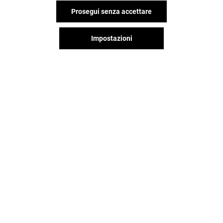
Prosegui senza accettare
Impostazioni
Il divertimento non si ferma
quando vai via da Shopville Le
Gru, continua sui social!