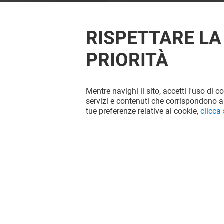
RISPETTARE LA
PRIORITÀ
Mentre navighi il sito, accetti l'uso di c
OFFERTE
servizi e contenuti che corrispondono al
tue preferenze relative ai cookie,
clicca
Valido dal 26/06/26 al 09/08/26
VEDI I DETTAGLI