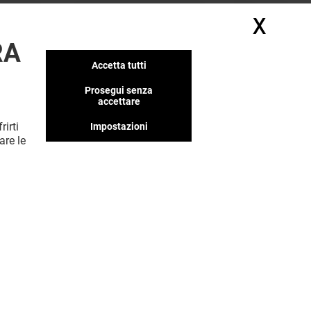
X
Nasc
RA
Accetta tutti
Prosegui senza
accettare
rirti
Impostazioni
are le