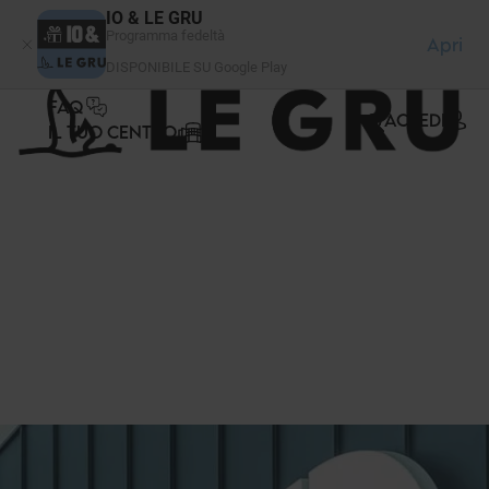
Pannello di gestione dei cookies
IO & LE GRU
Programma fedeltà
Apri
DISPONIBILE SU Google Play
FAQ
ACCEDI
IL TUO CENTRO