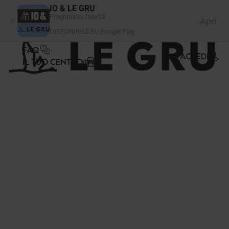
Pannello di gestione dei cookies
IO & LE GRU
Programma fedeltà
Apri
DISPONIBILE SU Google Play
FAQ
ACCEDI
IL TUO CENTRO