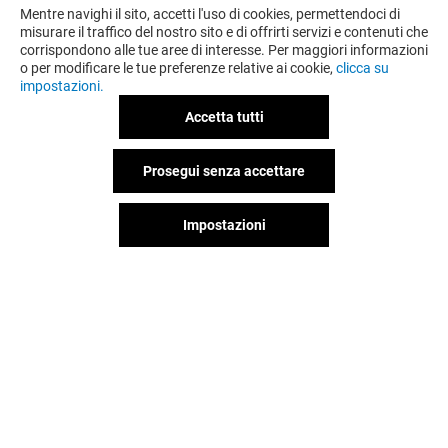
Mentre navighi il sito, accetti l'uso di cookies, permettendoci di
misurare il traffico del nostro sito e di offrirti servizi e contenuti che
corrispondono alle tue aree di interesse. Per maggiori informazioni
o per modificare le tue preferenze relative ai cookie,
clicca su
impostazioni.
Accetta tutti
Prosegui senza accettare
OFFERTE
Impostazioni
Valido dal 31/07/26 al 31/08/26
VEDI I DETTAGLI