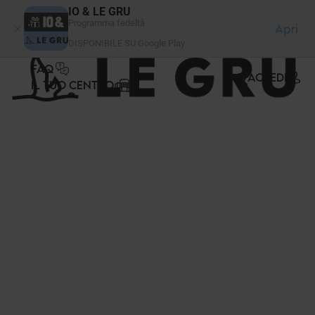
Pannello di gestione dei cookies
IO & LE GRU
Programma fedeltà
Apri
DISPONIBILE SU Google Play
FAQ
ACCEDI
IL TUO CENTRO