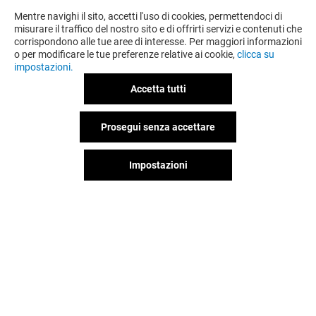
Mentre navighi il sito, accetti l'uso di cookies, permettendoci di
LIMITATO A IO & LE GRU
misurare il traffico del nostro sito e di offrirti servizi e contenuti che
corrispondono alle tue aree di interesse. Per maggiori informazioni
VEDI I DETTAGLI
o per modificare le tue preferenze relative ai cookie,
clicca su
impostazioni.
Valido dal 30/07/26 al 13/08/26
Accetta tutti
Prosegui senza accettare
VEDI I DETTAGLI
Impostazioni
Offerta permanente
VEDI I DETTAGLI