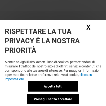
X
Nasc
RISPETTARE LA TUA
PRIVACY È LA NOSTRA
PRIORITÀ
VUOI DI PIÙ? POTREBBE PIACERTI
ANCHE
Mentre navighi il sito, accetti l'uso di cookies, permettendoci di
misurare il traffico del nostro sito e di offrirti servizi e contenuti che
corrispondono alle tue aree di interesse. Per maggiori informazioni
o per modificare le tue preferenze relative ai cookie,
clicca su
impostazioni.
Accetta tutti
Prosegui senza accettare