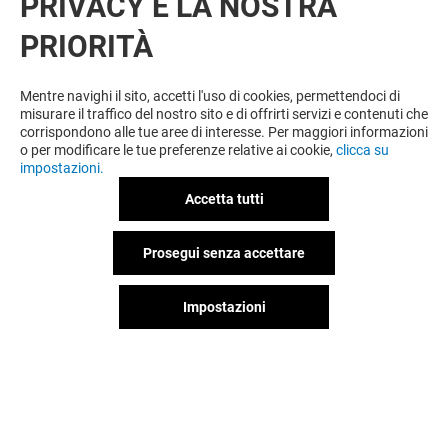
PRIVACY È LA NOSTRA
PRIORITÀ
VUOI DI PIÙ? POTREBBE PIACERTI
ANCHE
Mentre navighi il sito, accetti l'uso di cookies, permettendoci di
misurare il traffico del nostro sito e di offrirti servizi e contenuti che
corrispondono alle tue aree di interesse. Per maggiori informazioni
o per modificare le tue preferenze relative ai cookie,
clicca su
impostazioni.
Accetta tutti
Prosegui senza accettare
Impostazioni
JUST IN CASE POP UP
VODAFONE PO
Aperto
Aperto