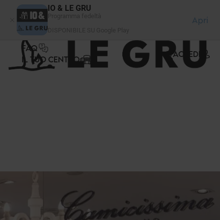
Pannello di gestione dei cookies
IO & LE GRU
Programma fedeltà
Apri
DISPONIBILE SU Google Play
FAQ
ACCEDI
IL TUO CENTRO