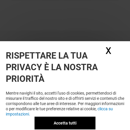
X
Nasc
RISPETTARE LA TUA
PRIVACY È LA NOSTRA
PRIORITÀ
VUOI DI PIÙ? POTREBBE PIACERTI
ANCHE
Mentre navighi il sito, accetti l'uso di cookies, permettendoci di
misurare il traffico del nostro sito e di offrirti servizi e contenuti che
corrispondono alle tue aree di interesse. Per maggiori informazioni
o per modificare le tue preferenze relative ai cookie,
clicca su
impostazioni.
Accetta tutti