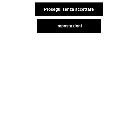
Prosegui senza accettare
Impostazioni
TEZENIS
NAPAPIJRI
Aperto
Aperto
Il divertimento non si ferma
quando vai via da Shopville Le
Gru, continua sui social!