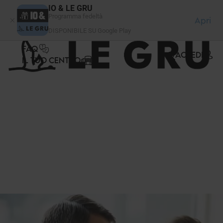
Pannello di gestione dei cookies
IO & LE GRU
Programma fedeltà
Apri
DISPONIBILE SU Google Play
FAQ
ACCEDI
IL TUO CENTRO