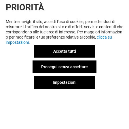
PRIORITÀ
VUOI DI PIÙ? POTREBBE PIACERTI
ANCHE
Mentre navighi il sito, accetti l'uso di cookies, permettendoci di
misurare il traffico del nostro sito e di offrirti servizi e contenuti che
corrispondono alle tue aree di interesse. Per maggiori informazioni
o per modificare le tue preferenze relative ai cookie,
clicca su
impostazioni.
Accetta tutti
Prosegui senza accettare
Impostazioni
IQOS LOUNGE
IQOS POP UP
Aperto
Aperto