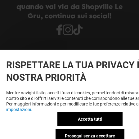
quando vai via da Shopville Le
Gru, continua sui social!
RISPETTARE LA TUA PRIVACY 
IL TUO SHOPVILLE LE GRU
NOSTRA PRIORITÀ
CONTATTACI
Mentre navighi il sito, accetti l'uso di cookies, permettendoci di misurare
nostro sito e di offrirti servizi e contenuti che corrispondono alle tue a
STAI UN PASSO AVANTI
Per maggiori informazioni o per modificare le tue preferenze relative a
impostazioni.
A nessuno piace rimanere all'oscuro. Iscriviti alla nostra
newsletter e non perderti nulla!
Accetta tutti
Prosegui senza accettare