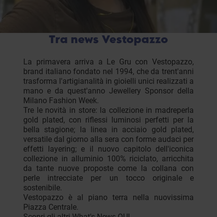
Tra news Vestopazzo
La primavera arriva a Le Gru con Vestopazzo,
brand italiano fondato nel 1994, che da trent'anni
trasforma l'artigianalità in gioielli unici realizzati a
mano e da quest'anno Jewellery Sponsor della
Milano Fashion Week.
Tre le novità in store: la collezione in madreperla
gold plated, con riflessi luminosi perfetti per la
bella stagione; la linea in acciaio gold plated,
versatile dal giorno alla sera con forme audaci per
effetti layering; e il nuovo capitolo dell'iconica
collezione in alluminio 100% riciclato, arricchita
da tante nuove proposte come la collana con
perle intrecciate per un tocco originale e
sostenibile.
Vestopazzo è al piano terra nella nuovissima
Piazza Centrale.
Scopri gli altri What's News
QUI