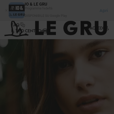
Pannello di gestione dei cookies
IO & LE GRU
Programma fedeltà
Apri
DISPONIBILE SU Google Play
FAQ
ACCEDI
IL TUO CENTRO