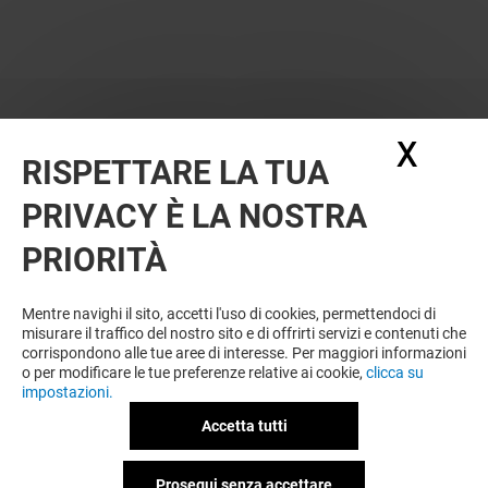
X
Nasc
RISPETTARE LA TUA
PRIVACY È LA NOSTRA
PRIORITÀ
Mentre navighi il sito, accetti l'uso di cookies, permettendoci di
misurare il traffico del nostro sito e di offrirti servizi e contenuti che
corrispondono alle tue aree di interesse. Per maggiori informazioni
o per modificare le tue preferenze relative ai cookie,
clicca su
impostazioni.
Accetta tutti
Prosegui senza accettare