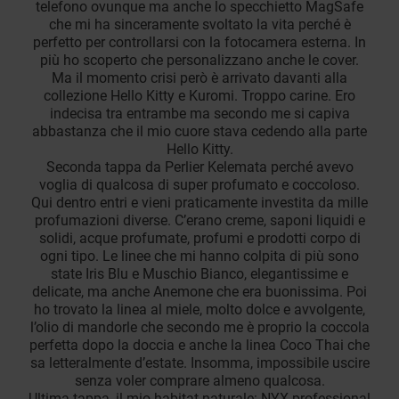
telefono ovunque ma anche lo specchietto MagSafe
che mi ha sinceramente svoltato la vita perché è
perfetto per controllarsi con la fotocamera esterna. In
più ho scoperto che personalizzano anche le cover.
Ma il momento crisi però è arrivato davanti alla
collezione Hello Kitty e Kuromi. Troppo carine. Ero
indecisa tra entrambe ma secondo me si capiva
abbastanza che il mio cuore stava cedendo alla parte
Hello Kitty.
Seconda tappa da Perlier Kelemata perché avevo
voglia di qualcosa di super profumato e coccoloso.
Qui dentro entri e vieni praticamente investita da mille
profumazioni diverse. C’erano creme, saponi liquidi e
solidi, acque profumate, profumi e prodotti corpo di
ogni tipo. Le linee che mi hanno colpita di più sono
state Iris Blu e Muschio Bianco, elegantissime e
delicate, ma anche Anemone che era buonissima. Poi
ho trovato la linea al miele, molto dolce e avvolgente,
l’olio di mandorle che secondo me è proprio la coccola
perfetta dopo la doccia e anche la linea Coco Thai che
sa letteralmente d’estate. Insomma, impossibile uscire
senza voler comprare almeno qualcosa.
Ultima tappa, il mio habitat naturale: NYX professional