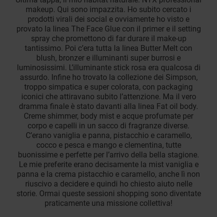
makeup. Qui sono impazzita. Ho subito cercato i
prodotti virali dei social e ovviamente ho visto e
provato la linea The Face Glue con il primer e il setting
spray che promettono di far durare il make-up
tantissimo. Poi c’era tutta la linea Butter Melt con
blush, bronzer e illuminanti super burrosi e
luminosissimi. L’illuminante stick rosa era qualcosa di
assurdo. Infine ho trovato la collezione dei Simpson,
troppo simpatica e super colorata, con packaging
iconici che attiravano subito l’attenzione. Ma il vero
dramma finale è stato davanti alla linea Fat oil body.
Creme shimmer, body mist e acque profumate per
corpo e capelli in un sacco di fragranze diverse.
C’erano vaniglia e panna, pistacchio e caramello,
cocco e pesca e mango e clementina, tutte
buonissime e perfette per l’arrivo della bella stagione.
Le mie preferite erano decisamente la mist vaniglia e
panna e la crema pistacchio e caramello, anche lì non
riuscivo a decidere e quindi ho chiesto aiuto nelle
storie. Ormai queste sessioni shopping sono diventate
praticamente una missione collettiva!