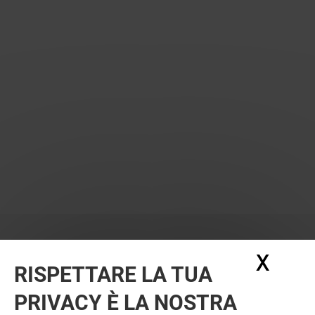
X
Nasc
RISPETTARE LA TUA
PRIVACY È LA NOSTRA